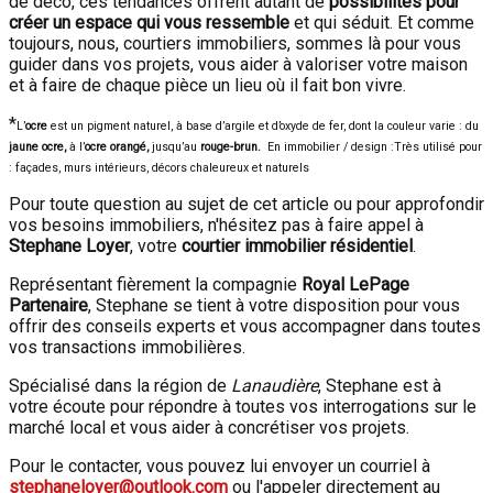
de déco, ces tendances offrent autant de
possibilités pour
créer un espace qui vous ressemble
et qui séduit. Et comme
toujours, nous, courtiers immobiliers, sommes là pour vous
guider dans vos projets, vous aider à valoriser votre maison
et à faire de chaque pièce un lieu où il fait bon vivre.
*
L’
ocre
est un pigment naturel, à base d’argile et d’oxyde de fer, dont la couleur varie :
du
jaune ocre,
à l’
ocre orangé,
jusqu’au
rouge-brun.
En immobilier / design :
Très utilisé pour
:
façades,
murs intérieurs,
décors chaleureux et naturels
Pour toute question au sujet de cet article ou pour approfondir
vos besoins immobiliers, n'hésitez pas à faire appel à
Stephane Loyer
, votre
courtier immobilier résidentiel
.
Représentant fièrement la compagnie
Royal LePage
Partenaire
, Stephane se tient à votre disposition pour vous
offrir des conseils experts et vous accompagner dans toutes
vos transactions immobilières.
Spécialisé dans la région de
Lanaudière
, Stephane est à
votre écoute pour répondre à toutes vos interrogations sur le
marché local et vous aider à concrétiser vos projets.
Pour le contacter, vous pouvez lui envoyer un courriel à
stephaneloyer@outlook.com
ou l'appeler directement au