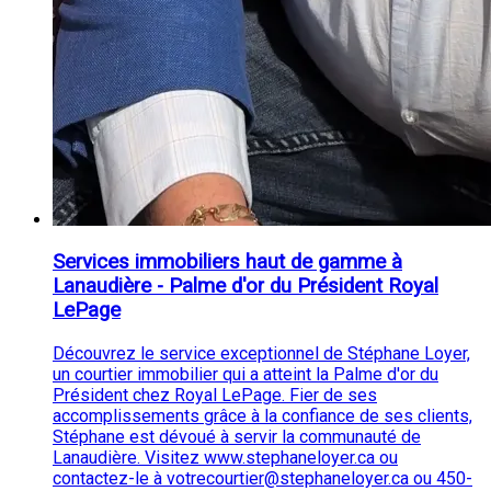
Services immobiliers haut de gamme à
Lanaudière - Palme d'or du Président Royal
LePage
Découvrez le service exceptionnel de Stéphane Loyer,
un courtier immobilier qui a atteint la Palme d'or du
Président chez Royal LePage. Fier de ses
accomplissements grâce à la confiance de ses clients,
Stéphane est dévoué à servir la communauté de
Lanaudière. Visitez www.stephaneloyer.ca ou
contactez-le à votrecourtier@stephaneloyer.ca ou 450-