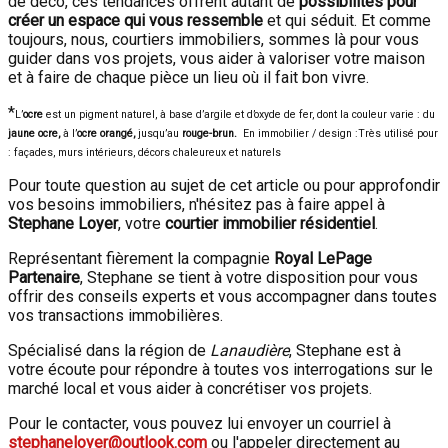
de déco, ces tendances offrent autant de
possibilités pour
créer un espace qui vous ressemble
et qui séduit. Et comme
toujours, nous, courtiers immobiliers, sommes là pour vous
guider dans vos projets, vous aider à valoriser votre maison
et à faire de chaque pièce un lieu où il fait bon vivre.
*
L’
ocre
est un pigment naturel, à base d’argile et d’oxyde de fer, dont la couleur varie :
du
jaune ocre,
à l’
ocre orangé,
jusqu’au
rouge-brun.
En immobilier / design :
Très utilisé pour
:
façades,
murs intérieurs,
décors chaleureux et naturels
Pour toute question au sujet de cet article ou pour approfondir
vos besoins immobiliers, n'hésitez pas à faire appel à
Stephane Loyer
, votre
courtier immobilier résidentiel
.
Représentant fièrement la compagnie
Royal LePage
Partenaire
, Stephane se tient à votre disposition pour vous
offrir des conseils experts et vous accompagner dans toutes
vos transactions immobilières.
Spécialisé dans la région de
Lanaudière
, Stephane est à
votre écoute pour répondre à toutes vos interrogations sur le
marché local et vous aider à concrétiser vos projets.
Pour le contacter, vous pouvez lui envoyer un courriel à
stephaneloyer@outlook.com
ou l'appeler directement au