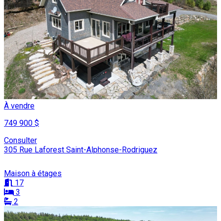
À vendre
749 900 $
Consulter
305 Rue Laforest Saint-Alphonse-Rodriguez
Maison à étages
17
3
2