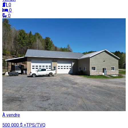
0
0
0
À vendre
500 000 $
+TPS/TVQ