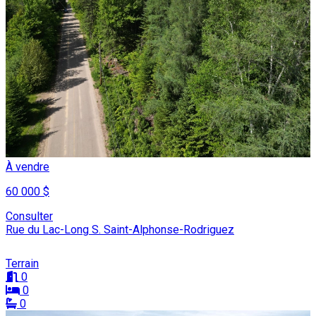
À vendre
60 000 $
Consulter
Rue du Lac-Long S. Saint-Alphonse-Rodriguez
Terrain
0
0
0