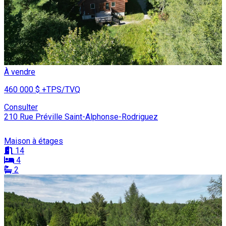
À vendre
460 000 $
+TPS/TVQ
Consulter
210 Rue Préville Saint-Alphonse-Rodriguez
Maison à étages
14
4
2