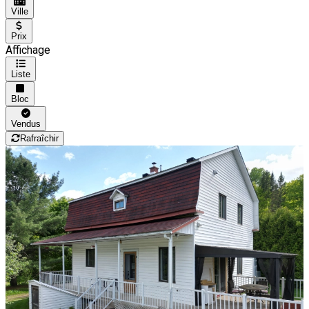
Ville
Prix
Affichage
Liste
Bloc
Vendus
Rafraîchir