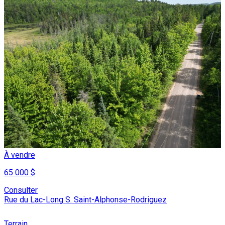
À vendre
65 000 $
Consulter
Rue du Lac-Long S. Saint-Alphonse-Rodriguez
Terrain