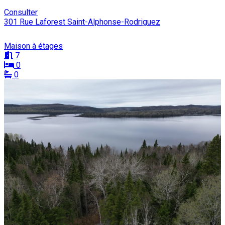
Consulter
301 Rue Laforest Saint-Alphonse-Rodriguez
Maison à étages
7
0
0