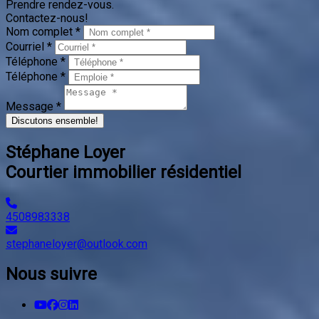
Message *
Discutons ensemble!
Stéphane Loyer
Courtier immobilier résidentiel
4508983338
stephaneloyer@outlook.com
Nous suivre