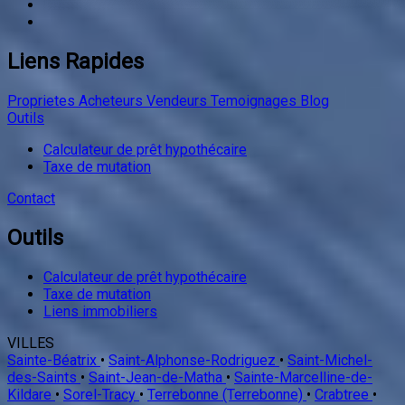
Outils
Calculateur de prêt hypothécaire
Taxe de mutation
Contact
Outils
Calculateur de prêt hypothécaire
Taxe de mutation
Liens immobiliers
VILLES
Sainte-Béatrix
•
Saint-Alphonse-Rodriguez
•
Saint-Michel-
des-Saints
•
Saint-Jean-de-Matha
•
Sainte-Marcelline-de-
Kildare
•
Sorel-Tracy
•
Terrebonne (Terrebonne)
•
Crabtree
•
Saint-Félix-de-Valois
•
Notre-Dame-de-Lourdes
•
Sainte-
Mélanie
•
Saint-Charles-Borromée
•
Notre-Dame-des-Prairies
TYPES
Maison à étages
•
Terrain
•
Maison mobile
•
Maison de plain-
pied
•
Quadruplex
•
Maison à paliers multiples
•
Vente
d'entreprise
•
Maison à un étage et demi