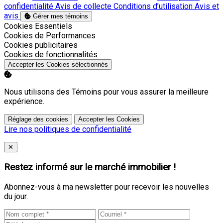
confidentialité
Avis de collecte
Conditions d’utilisation
Avis et
avis
Gérer mes témoins
Activer
Cookies Essentiels
Activer
Cookies de Performances
Activer
Cookies publicitaires
Activer
Cookies de fonctionnalités
Accepter les Cookies sélectionnés
Nous utilisons des Témoins pour vous assurer la meilleure
expérience.
Réglage des cookies
Accepter les Cookies
Lire nos politiques de confidentialité
Close
✕
Restez informé sur le marché immobilier !
Abonnez-vous à ma newsletter pour recevoir les nouvelles
du jour.