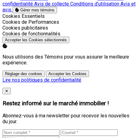
confidentialité
Avis de collecte
Conditions d’utilisation
Avis et
avis
Gérer mes témoins
Activer
Cookies Essentiels
Activer
Cookies de Performances
Activer
Cookies publicitaires
Activer
Cookies de fonctionnalités
Accepter les Cookies sélectionnés
Nous utilisons des Témoins pour vous assurer la meilleure
expérience.
Réglage des cookies
Accepter les Cookies
Lire nos politiques de confidentialité
Close
✕
Restez informé sur le marché immobilier !
Abonnez-vous à ma newsletter pour recevoir les nouvelles
du jour.