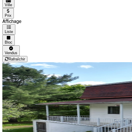
Ville
Prix
Affichage
Liste
Bloc
Vendus
Rafraîchir