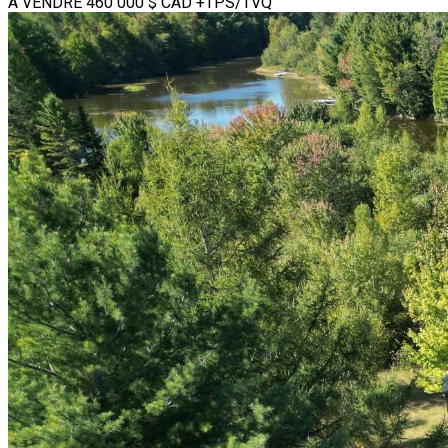
À VENDRE
460 000 $
CAD
+TPS/TVQ