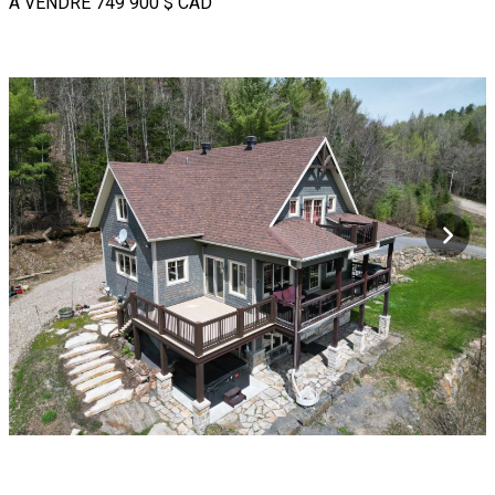
À VENDRE
749 900 $
CAD