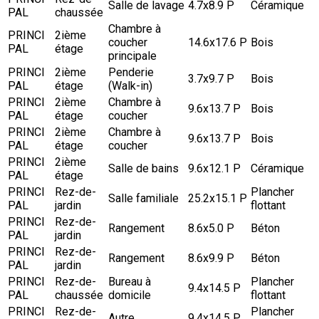
Salle de lavage
4.7x8.9 P
Céramique
PAL
chaussée
Chambre à
PRINCI
2ième
coucher
14.6x17.6 P
Bois
PAL
étage
principale
PRINCI
2ième
Penderie
3.7x9.7 P
Bois
PAL
étage
(Walk-in)
PRINCI
2ième
Chambre à
9.6x13.7 P
Bois
PAL
étage
coucher
PRINCI
2ième
Chambre à
9.6x13.7 P
Bois
PAL
étage
coucher
PRINCI
2ième
Salle de bains
9.6x12.1 P
Céramique
PAL
étage
PRINCI
Rez-de-
Plancher
Salle familiale
25.2x15.1 P
PAL
jardin
flottant
PRINCI
Rez-de-
Rangement
8.6x5.0 P
Béton
PAL
jardin
PRINCI
Rez-de-
Rangement
8.6x9.9 P
Béton
PAL
jardin
PRINCI
Rez-de-
Bureau à
Plancher
9.4x14.5 P
PAL
chaussée
domicile
flottant
PRINCI
Rez-de-
Plancher
Autre
9.4x14.5 P