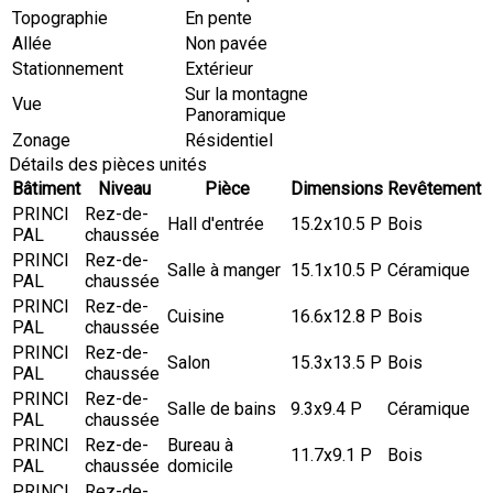
Topographie
En pente
Allée
Non pavée
Stationnement
Extérieur
Sur la montagne
Vue
Panoramique
Zonage
Résidentiel
Détails des pièces unités
Bâtiment
Niveau
Pièce
Dimensions
Revêtement
PRINCI
Rez-de-
Hall d'entrée
15.2x10.5 P
Bois
PAL
chaussée
PRINCI
Rez-de-
Salle à manger
15.1x10.5 P
Céramique
PAL
chaussée
PRINCI
Rez-de-
Cuisine
16.6x12.8 P
Bois
PAL
chaussée
PRINCI
Rez-de-
Salon
15.3x13.5 P
Bois
PAL
chaussée
PRINCI
Rez-de-
Salle de bains
9.3x9.4 P
Céramique
PAL
chaussée
PRINCI
Rez-de-
Bureau à
11.7x9.1 P
Bois
PAL
chaussée
domicile
PRINCI
Rez-de-