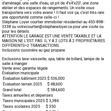
d'aménagé, une salle d'eau, un pit de 4'x4'x20', une zone
atelier et des espaces de rangements. Un visite vous
transportera vers votre avenir ! Il faut voir ça, c'est très rare
une opportunité comme celle-ci !
Stéphane Loyer courtier immobilier résidentiel au 450-898-
3338 ou votrecourtier@stephaneloyer.ca pour une visite ou
pour les détails.
ATTENTION LE GARAGE EST UNE VENTE TAXABLE ET LA
MAISON NE L'EST PAS. IL Y A 2 LOTS À 2 PROPRIÉTAIRES
DIFFÉRENTS=2 TRANSACTIONS
Inclusions
cuisinière au gaz propane
Exclusions
lave-vaisselle, spa, table de billard, lampe de la
salle à manger
Vente avec garantie légale
Évaluation municipale
Évaluation bâtiment 2025
$ 536,000
Évaluation terrain 2025
$ 48,600
Grand total
$ 584,600
Taxes annuelles et dépenses
Taxes municipales 2025
$ 3,384
Taxes scolaires 2025
$ 350