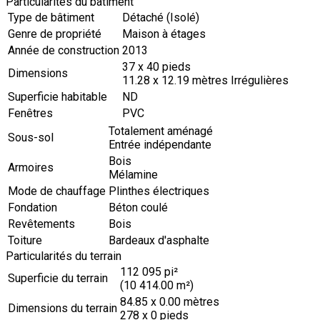
Particularités du bâtiment
Type de bâtiment
Détaché (Isolé)
Genre de propriété
Maison à étages
Année de construction
2013
37 x 40 pieds
Dimensions
11.28 x 12.19 mètres Irrégulières
Superficie habitable
ND
Fenêtres
PVC
Totalement aménagé
Sous-sol
Entrée indépendante
Bois
Armoires
Mélamine
Mode de chauffage
Plinthes électriques
Fondation
Béton coulé
Revêtements
Bois
Toiture
Bardeaux d'asphalte
Particularités du terrain
112 095 pi²
Superficie du terrain
(10 414.00 m²)
84.85 x 0.00 mètres
Dimensions du terrain
278 x 0 pieds