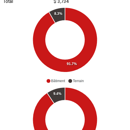
Total
$ 3,734
8.3%
91.7%
Bâtiment
Terrain
9.4%