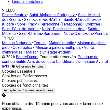
Liens immobiliers
VILLES
Sainte-Béatrix
•
Saint-Alphonse-Rodriguez
•
Saint-Michel-
des-Saints
•
Saint-Jean-de-Matha
•
Sainte-Marcelline-de-
Kildare
•
Sorel-Tracy
•
Terrebonne (Terrebonne)
•
Crabtree
•
Saint-Félix-de-Valois
•
Notre-Dame-de-Lourdes
•
Sainte-
Mélanie
•
Saint-Charles-Borromée
•
Notre-Dame-des-Prairies
TYPES
Maison à étages
•
Terrain
•
Maison mobile
•
Maison de plain-
pied
•
Quadruplex
•
Maison à paliers multiples
•
Vente
d'entreprise
•
Maison à un étage et demi
© 2026
EstateFunnel
. Tous droits réservés.
Politique de
confidentialité
Avis de collecte
Conditions d’utilisation
Avis et
avis
Gérer mes témoins
Activer
Cookies Essentiels
Activer
Cookies de Performances
Activer
Cookies publicitaires
Activer
Cookies de fonctionnalités
Accepter les Cookies sélectionnés
Nous utilisons des Témoins pour vous assurer la meilleure
expérience.