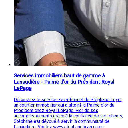
Services immobiliers haut de gamme à
Lanaudière - Palme d'or du Président Royal
LePage
Découvrez le service exceptionnel de Stéphane Loyer,
un courtier immobilier qui a atteint la Palme d'or du
Président chez Royal LePage. Fier de ses
accomplissements grâce à la confiance de ses clients,
Stéphane est dévoué à servir la communauté de
Lanaudière. Visitez www.stephaneloyer.ca ou