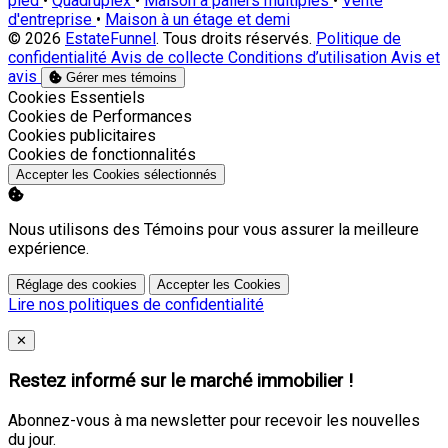
pied
•
Quadruplex
•
Maison à paliers multiples
•
Vente
d'entreprise
•
Maison à un étage et demi
© 2026
EstateFunnel
. Tous droits réservés.
Politique de
confidentialité
Avis de collecte
Conditions d’utilisation
Avis et
avis
Gérer mes témoins
Activer
Cookies Essentiels
Activer
Cookies de Performances
Activer
Cookies publicitaires
Activer
Cookies de fonctionnalités
Accepter les Cookies sélectionnés
Nous utilisons des Témoins pour vous assurer la meilleure
expérience.
Réglage des cookies
Accepter les Cookies
Lire nos politiques de confidentialité
Close
✕
Restez informé sur le marché immobilier !
Abonnez-vous à ma newsletter pour recevoir les nouvelles
du jour.