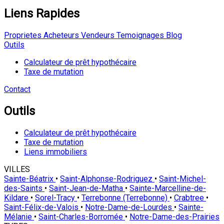
Liens Rapides
Proprietes
Acheteurs
Vendeurs
Temoignages
Blog
Outils
Calculateur de prêt hypothécaire
Taxe de mutation
Contact
Outils
Calculateur de prêt hypothécaire
Taxe de mutation
Liens immobiliers
VILLES
Sainte-Béatrix
•
Saint-Alphonse-Rodriguez
•
Saint-Michel-
des-Saints
•
Saint-Jean-de-Matha
•
Sainte-Marcelline-de-
Kildare
•
Sorel-Tracy
•
Terrebonne (Terrebonne)
•
Crabtree
•
Saint-Félix-de-Valois
•
Notre-Dame-de-Lourdes
•
Sainte-
Mélanie
•
Saint-Charles-Borromée
•
Notre-Dame-des-Prairies