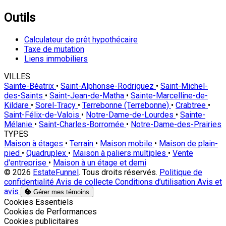
Outils
Calculateur de prêt hypothécaire
Taxe de mutation
Liens immobiliers
VILLES
Sainte-Béatrix
•
Saint-Alphonse-Rodriguez
•
Saint-Michel-
des-Saints
•
Saint-Jean-de-Matha
•
Sainte-Marcelline-de-
Kildare
•
Sorel-Tracy
•
Terrebonne (Terrebonne)
•
Crabtree
•
Saint-Félix-de-Valois
•
Notre-Dame-de-Lourdes
•
Sainte-
Mélanie
•
Saint-Charles-Borromée
•
Notre-Dame-des-Prairies
TYPES
Maison à étages
•
Terrain
•
Maison mobile
•
Maison de plain-
pied
•
Quadruplex
•
Maison à paliers multiples
•
Vente
d'entreprise
•
Maison à un étage et demi
© 2026
EstateFunnel
. Tous droits réservés.
Politique de
confidentialité
Avis de collecte
Conditions d’utilisation
Avis et
avis
Gérer mes témoins
Activer
Cookies Essentiels
Activer
Cookies de Performances
Activer
Cookies publicitaires