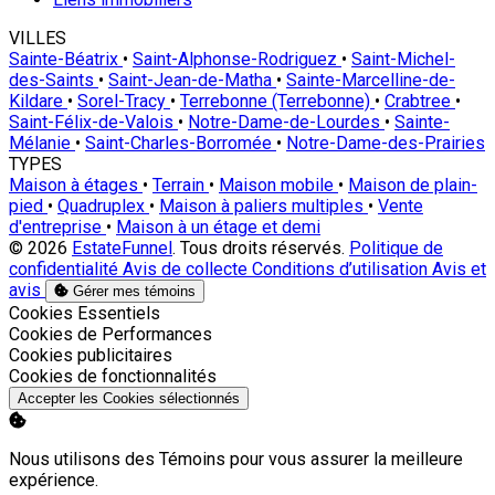
VILLES
Sainte-Béatrix
•
Saint-Alphonse-Rodriguez
•
Saint-Michel-
des-Saints
•
Saint-Jean-de-Matha
•
Sainte-Marcelline-de-
Kildare
•
Sorel-Tracy
•
Terrebonne (Terrebonne)
•
Crabtree
•
Saint-Félix-de-Valois
•
Notre-Dame-de-Lourdes
•
Sainte-
Mélanie
•
Saint-Charles-Borromée
•
Notre-Dame-des-Prairies
TYPES
Maison à étages
•
Terrain
•
Maison mobile
•
Maison de plain-
pied
•
Quadruplex
•
Maison à paliers multiples
•
Vente
d'entreprise
•
Maison à un étage et demi
© 2026
EstateFunnel
. Tous droits réservés.
Politique de
confidentialité
Avis de collecte
Conditions d’utilisation
Avis et
avis
Gérer mes témoins
Activer
Cookies Essentiels
Activer
Cookies de Performances
Activer
Cookies publicitaires
Activer
Cookies de fonctionnalités
Accepter les Cookies sélectionnés
Nous utilisons des Témoins pour vous assurer la meilleure
expérience.