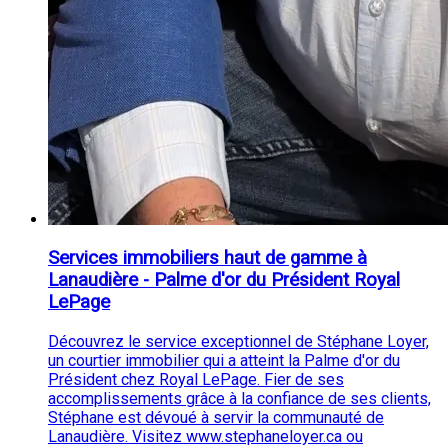
Services immobiliers haut de gamme à
Lanaudière - Palme d'or du Président Royal
LePage
Découvrez le service exceptionnel de Stéphane Loyer,
un courtier immobilier qui a atteint la Palme d'or du
Président chez Royal LePage. Fier de ses
accomplissements grâce à la confiance de ses clients,
Stéphane est dévoué à servir la communauté de
Lanaudière. Visitez www.stephaneloyer.ca ou