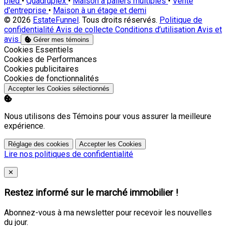
pied
•
Quadruplex
•
Maison à paliers multiples
•
Vente
d'entreprise
•
Maison à un étage et demi
© 2026
EstateFunnel
. Tous droits réservés.
Politique de
confidentialité
Avis de collecte
Conditions d’utilisation
Avis et
avis
Gérer mes témoins
Activer
Cookies Essentiels
Activer
Cookies de Performances
Activer
Cookies publicitaires
Activer
Cookies de fonctionnalités
Accepter les Cookies sélectionnés
Nous utilisons des Témoins pour vous assurer la meilleure
expérience.
Réglage des cookies
Accepter les Cookies
Lire nos politiques de confidentialité
Close
✕
Restez informé sur le marché immobilier !
Abonnez-vous à ma newsletter pour recevoir les nouvelles
du jour.