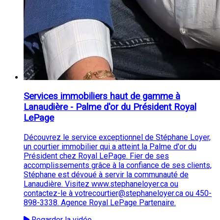
Services immobiliers haut de gamme à
Lanaudière - Palme d'or du Président Royal
LePage
Découvrez le service exceptionnel de Stéphane Loyer,
un courtier immobilier qui a atteint la Palme d'or du
Président chez Royal LePage. Fier de ses
accomplissements grâce à la confiance de ses clients,
Stéphane est dévoué à servir la communauté de
Lanaudière. Visitez www.stephaneloyer.ca ou
contactez-le à votrecourtier@stephaneloyer.ca ou 450-
898-3338. Agence Royal LePage Partenaire.
Regarder la vidéo