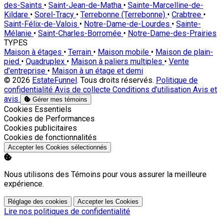
des-Saints
•
Saint-Jean-de-Matha
•
Sainte-Marcelline-de-
Kildare
•
Sorel-Tracy
•
Terrebonne (Terrebonne)
•
Crabtree
•
Saint-Félix-de-Valois
•
Notre-Dame-de-Lourdes
•
Sainte-
Mélanie
•
Saint-Charles-Borromée
•
Notre-Dame-des-Prairies
TYPES
Maison à étages
•
Terrain
•
Maison mobile
•
Maison de plain-
pied
•
Quadruplex
•
Maison à paliers multiples
•
Vente
d'entreprise
•
Maison à un étage et demi
© 2026
EstateFunnel
. Tous droits réservés.
Politique de
confidentialité
Avis de collecte
Conditions d’utilisation
Avis et
avis
Gérer mes témoins
Activer
Cookies Essentiels
Activer
Cookies de Performances
Activer
Cookies publicitaires
Activer
Cookies de fonctionnalités
Accepter les Cookies sélectionnés
Nous utilisons des Témoins pour vous assurer la meilleure
expérience.
Réglage des cookies
Accepter les Cookies
Lire nos politiques de confidentialité