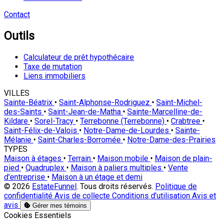
Contact
Outils
Calculateur de prêt hypothécaire
Taxe de mutation
Liens immobiliers
VILLES
Sainte-Béatrix
•
Saint-Alphonse-Rodriguez
•
Saint-Michel-
des-Saints
•
Saint-Jean-de-Matha
•
Sainte-Marcelline-de-
Kildare
•
Sorel-Tracy
•
Terrebonne (Terrebonne)
•
Crabtree
•
Saint-Félix-de-Valois
•
Notre-Dame-de-Lourdes
•
Sainte-
Mélanie
•
Saint-Charles-Borromée
•
Notre-Dame-des-Prairies
TYPES
Maison à étages
•
Terrain
•
Maison mobile
•
Maison de plain-
pied
•
Quadruplex
•
Maison à paliers multiples
•
Vente
d'entreprise
•
Maison à un étage et demi
© 2026
EstateFunnel
. Tous droits réservés.
Politique de
confidentialité
Avis de collecte
Conditions d’utilisation
Avis et
avis
Gérer mes témoins
Activer
Cookies Essentiels