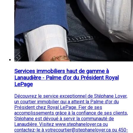
Services immobiliers haut de gamme à
Lanaudière - Palme d'or du Président Royal
LePage
Découvrez le service exceptionnel de Stéphane Loyer,
un courtier immobilier qui a atteint la Palme d'or du
Président chez Royal LePage. Fier de ses
accomplissements grâce à la confiance de ses clients,
Stéphane est dévoué à servir la communauté de
Lanaudière. Visitez www.stephaneloyer.ca ou
contactez-le à votrecourtier@stephaneloyer.ca ou 450-