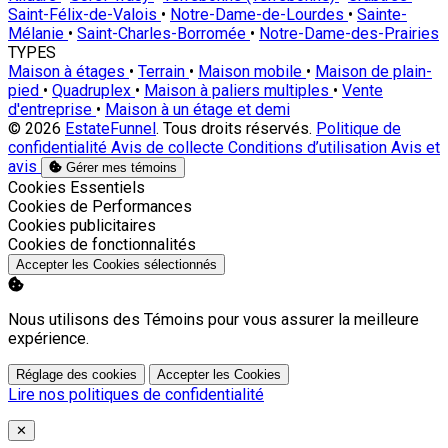
Saint-Félix-de-Valois
•
Notre-Dame-de-Lourdes
•
Sainte-
Mélanie
•
Saint-Charles-Borromée
•
Notre-Dame-des-Prairies
TYPES
Maison à étages
•
Terrain
•
Maison mobile
•
Maison de plain-
pied
•
Quadruplex
•
Maison à paliers multiples
•
Vente
d'entreprise
•
Maison à un étage et demi
© 2026
EstateFunnel
. Tous droits réservés.
Politique de
confidentialité
Avis de collecte
Conditions d’utilisation
Avis et
avis
Gérer mes témoins
Activer
Cookies Essentiels
Activer
Cookies de Performances
Activer
Cookies publicitaires
Activer
Cookies de fonctionnalités
Accepter les Cookies sélectionnés
Nous utilisons des Témoins pour vous assurer la meilleure
expérience.
Réglage des cookies
Accepter les Cookies
Lire nos politiques de confidentialité
Close
✕