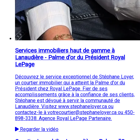
Services immobiliers haut de gamme à
Lanaudière - Palme d'or du Président Royal
LePage
Découvrez le service exceptionnel de Stéphane Loyer,
un courtier immobilier qui a atteint la Palme d'or du
Président chez Royal LePage. Fier de ses
accomplissements grâce à la confiance de ses clients,
Stéphane est dévoué à servir la communauté de
Lanaudière. Visitez www.stephaneloyer.ca ou
contactez-le à votrecourtier@stephaneloyer.ca ou 450-
898-3338. Agence Royal LePage Partenaire.
Regarder la vidéo