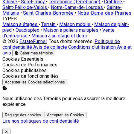
Kildare
•
Sorel-Tracy
•
Terrebonne (Terrebonne)
•
Crabtree
•
Saint-Félix-de-Valois
•
Notre-Dame-de-Lourdes
•
Sainte-
Mélanie
•
Saint-Charles-Borromée
•
Notre-Dame-des-Prairies
TYPES
Maison à étages
•
Terrain
•
Maison mobile
•
Maison de plain-
pied
•
Quadruplex
•
Maison à paliers multiples
•
Vente
d'entreprise
•
Maison à un étage et demi
© 2026
EstateFunnel
. Tous droits réservés.
Politique de
confidentialité
Avis de collecte
Conditions d’utilisation
Avis et
avis
Gérer mes témoins
Activer
Cookies Essentiels
Activer
Cookies de Performances
Activer
Cookies publicitaires
Activer
Cookies de fonctionnalités
Accepter les Cookies sélectionnés
Nous utilisons des Témoins pour vous assurer la meilleure
expérience.
Réglage des cookies
Accepter les Cookies
Lire nos politiques de confidentialité
Close
✕