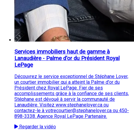
Services immobiliers haut de gamme à
Lanaudière - Palme d'or du Président Royal
LePage
Découvrez le service exceptionnel de Stéphane Loyer,
un courtier immobilier qui a atteint la Palme d'or du
Président chez Royal LePage. Fier de ses
accomplissements grâce à la confiance de ses clients,
Stéphane est dévoué à servir la communauté de
Lanaudière. Visitez www.stephaneloyer.ca ou
contactez-le à votrecourtier@stephaneloyer.ca ou 450-
898-3338. Agence Royal LePage Partenaire.
Regarder la vidéo