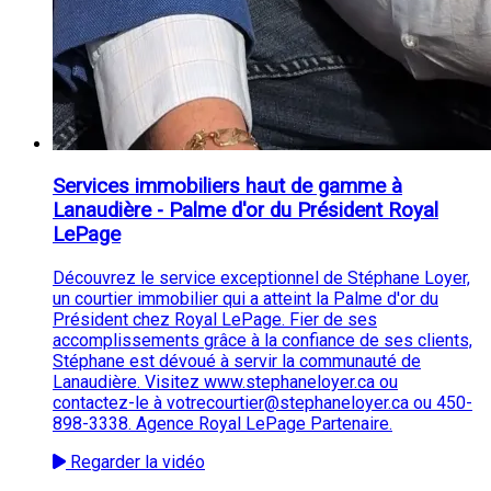
Services immobiliers haut de gamme à
Lanaudière - Palme d'or du Président Royal
LePage
Découvrez le service exceptionnel de Stéphane Loyer,
un courtier immobilier qui a atteint la Palme d'or du
Président chez Royal LePage. Fier de ses
accomplissements grâce à la confiance de ses clients,
Stéphane est dévoué à servir la communauté de
Lanaudière. Visitez www.stephaneloyer.ca ou
contactez-le à votrecourtier@stephaneloyer.ca ou 450-
898-3338. Agence Royal LePage Partenaire.
Regarder la vidéo