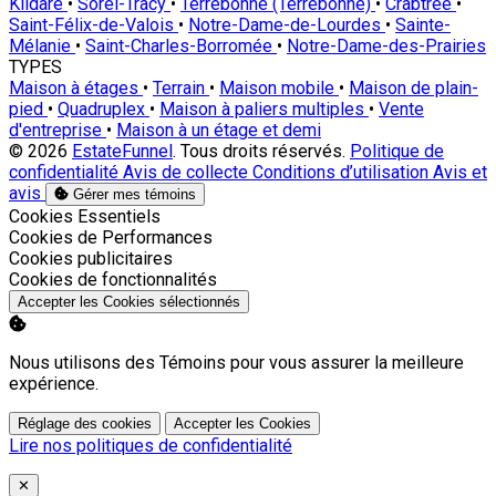
Kildare
•
Sorel-Tracy
•
Terrebonne (Terrebonne)
•
Crabtree
•
Saint-Félix-de-Valois
•
Notre-Dame-de-Lourdes
•
Sainte-
Mélanie
•
Saint-Charles-Borromée
•
Notre-Dame-des-Prairies
TYPES
Maison à étages
•
Terrain
•
Maison mobile
•
Maison de plain-
pied
•
Quadruplex
•
Maison à paliers multiples
•
Vente
d'entreprise
•
Maison à un étage et demi
© 2026
EstateFunnel
. Tous droits réservés.
Politique de
confidentialité
Avis de collecte
Conditions d’utilisation
Avis et
avis
Gérer mes témoins
Activer
Cookies Essentiels
Activer
Cookies de Performances
Activer
Cookies publicitaires
Activer
Cookies de fonctionnalités
Accepter les Cookies sélectionnés
Nous utilisons des Témoins pour vous assurer la meilleure
expérience.
Réglage des cookies
Accepter les Cookies
Lire nos politiques de confidentialité
Close
✕