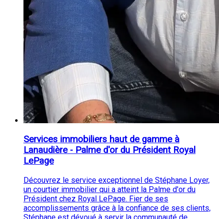
Services immobiliers haut de gamme à
Lanaudière - Palme d'or du Président Royal
LePage
Découvrez le service exceptionnel de Stéphane Loyer,
un courtier immobilier qui a atteint la Palme d'or du
Président chez Royal LePage. Fier de ses
accomplissements grâce à la confiance de ses clients,
Stéphane est dévoué à servir la communauté de