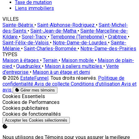
Taxe de mutation
Liens immobiliers
VILLES
Sainte-Béatrix
•
Saint-Alphonse-Rodriguez
•
Saint-Michel-
des-Saints
•
Saint-Jean-de-Matha
•
Sainte-Marcelline-de-
Kildare
•
Sorel-Tracy
•
Terrebonne (Terrebonne)
•
Crabtree
•
Saint-Félix-de-Valois
•
Notre-Dame-de-Lourdes
•
Sainte-
Mélanie
•
Saint-Charles-Borromée
•
Notre-Dame-des-Prairies
TYPES
Maison à étages
•
Terrain
•
Maison mobile
•
Maison de plain-
pied
•
Quadruplex
•
Maison à paliers multiples
•
Vente
d'entreprise
•
Maison à un étage et demi
© 2026
EstateFunnel
. Tous droits réservés.
Politique de
confidentialité
Avis de collecte
Conditions d’utilisation
Avis et
avis
Gérer mes témoins
Activer
Cookies Essentiels
Activer
Cookies de Performances
Activer
Cookies publicitaires
Activer
Cookies de fonctionnalités
Accepter les Cookies sélectionnés
Nous utilisons des Témoins pour vous assurer la meilleure