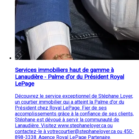
Services immobiliers haut de gamme à
Lanaudière - Palme d'or du Président Royal
LePage
Découvrez le service exceptionnel de Stéphane Loyer,
un courtier immobilier qui a atteint la Palme d'or du
Président chez Royal LePage. Fier de ses
accomplissements grâce à la confiance de ses clients,
Stéphane est dévoué à servir la communauté de
Lanaudière. Visitez www.stephaneloyer.ca ou
contactez-le à votrecourtier@stephaneloyer.ca ou 450-
898-3338. Agence Royal LePage Partenaire.