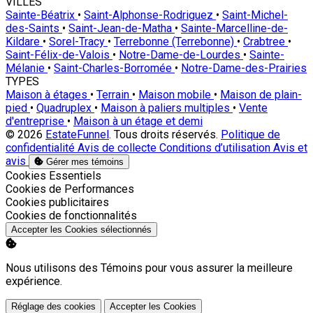
VILLES
Sainte-Béatrix
•
Saint-Alphonse-Rodriguez
•
Saint-Michel-
des-Saints
•
Saint-Jean-de-Matha
•
Sainte-Marcelline-de-
Kildare
•
Sorel-Tracy
•
Terrebonne (Terrebonne)
•
Crabtree
•
Saint-Félix-de-Valois
•
Notre-Dame-de-Lourdes
•
Sainte-
Mélanie
•
Saint-Charles-Borromée
•
Notre-Dame-des-Prairies
TYPES
Maison à étages
•
Terrain
•
Maison mobile
•
Maison de plain-
pied
•
Quadruplex
•
Maison à paliers multiples
•
Vente
d'entreprise
•
Maison à un étage et demi
© 2026
EstateFunnel
. Tous droits réservés.
Politique de
confidentialité
Avis de collecte
Conditions d’utilisation
Avis et
avis
Gérer mes témoins
Activer
Cookies Essentiels
Activer
Cookies de Performances
Activer
Cookies publicitaires
Activer
Cookies de fonctionnalités
Accepter les Cookies sélectionnés
Nous utilisons des Témoins pour vous assurer la meilleure
expérience.
Réglage des cookies
Accepter les Cookies