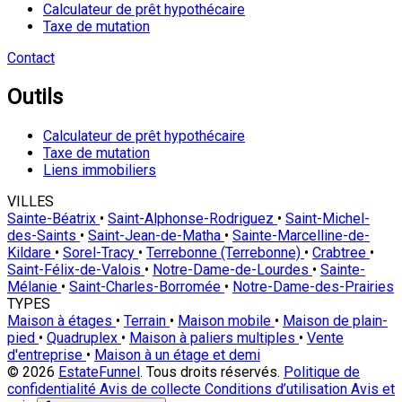
Calculateur de prêt hypothécaire
Taxe de mutation
Contact
Outils
Calculateur de prêt hypothécaire
Taxe de mutation
Liens immobiliers
VILLES
Sainte-Béatrix
•
Saint-Alphonse-Rodriguez
•
Saint-Michel-
des-Saints
•
Saint-Jean-de-Matha
•
Sainte-Marcelline-de-
Kildare
•
Sorel-Tracy
•
Terrebonne (Terrebonne)
•
Crabtree
•
Saint-Félix-de-Valois
•
Notre-Dame-de-Lourdes
•
Sainte-
Mélanie
•
Saint-Charles-Borromée
•
Notre-Dame-des-Prairies
TYPES
Maison à étages
•
Terrain
•
Maison mobile
•
Maison de plain-
pied
•
Quadruplex
•
Maison à paliers multiples
•
Vente
d'entreprise
•
Maison à un étage et demi
© 2026
EstateFunnel
. Tous droits réservés.
Politique de
confidentialité
Avis de collecte
Conditions d’utilisation
Avis et