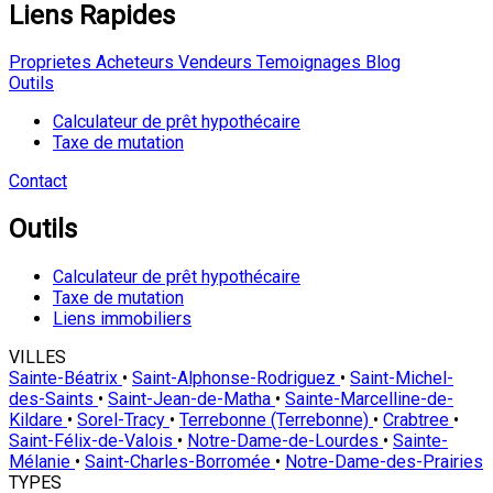
Liens Rapides
Proprietes
Acheteurs
Vendeurs
Temoignages
Blog
Outils
Calculateur de prêt hypothécaire
Taxe de mutation
Contact
Outils
Calculateur de prêt hypothécaire
Taxe de mutation
Liens immobiliers
VILLES
Sainte-Béatrix
•
Saint-Alphonse-Rodriguez
•
Saint-Michel-
des-Saints
•
Saint-Jean-de-Matha
•
Sainte-Marcelline-de-
Kildare
•
Sorel-Tracy
•
Terrebonne (Terrebonne)
•
Crabtree
•
Saint-Félix-de-Valois
•
Notre-Dame-de-Lourdes
•
Sainte-
Mélanie
•
Saint-Charles-Borromée
•
Notre-Dame-des-Prairies
TYPES