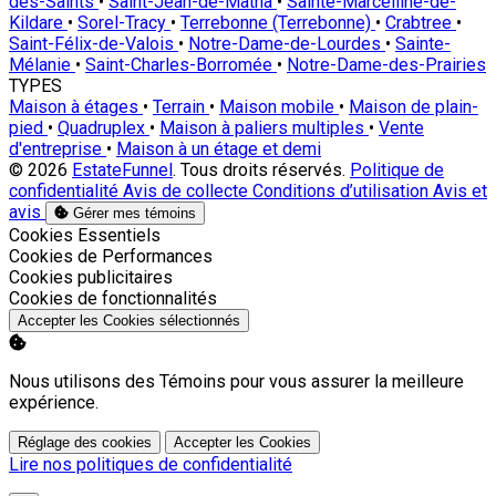
des-Saints
•
Saint-Jean-de-Matha
•
Sainte-Marcelline-de-
Kildare
•
Sorel-Tracy
•
Terrebonne (Terrebonne)
•
Crabtree
•
Saint-Félix-de-Valois
•
Notre-Dame-de-Lourdes
•
Sainte-
Mélanie
•
Saint-Charles-Borromée
•
Notre-Dame-des-Prairies
TYPES
Maison à étages
•
Terrain
•
Maison mobile
•
Maison de plain-
pied
•
Quadruplex
•
Maison à paliers multiples
•
Vente
d'entreprise
•
Maison à un étage et demi
© 2026
EstateFunnel
. Tous droits réservés.
Politique de
confidentialité
Avis de collecte
Conditions d’utilisation
Avis et
avis
Gérer mes témoins
Activer
Cookies Essentiels
Activer
Cookies de Performances
Activer
Cookies publicitaires
Activer
Cookies de fonctionnalités
Accepter les Cookies sélectionnés
Nous utilisons des Témoins pour vous assurer la meilleure
expérience.
Réglage des cookies
Accepter les Cookies
Lire nos politiques de confidentialité