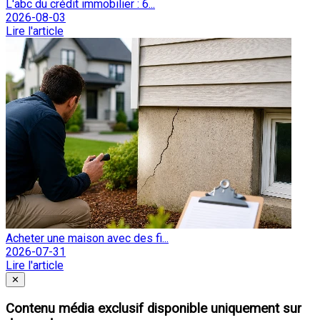
L'abc du crédit immobilier : 6...
2026-08-03
Lire l'article
Acheter une maison avec des fi...
2026-07-31
Lire l'article
Fermer
✕
Contenu média exclusif disponible uniquement sur