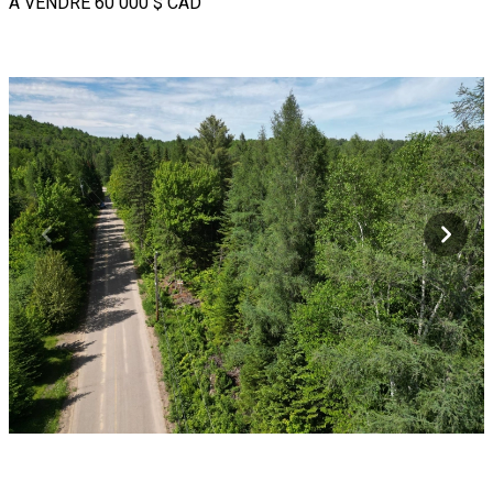
À VENDRE
60 000 $
CAD