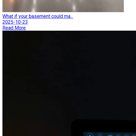
What if your basement could ma...
2025-10-23
Read More