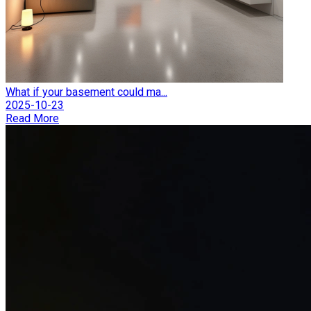
What if your basement could ma...
2025-10-23
Read More